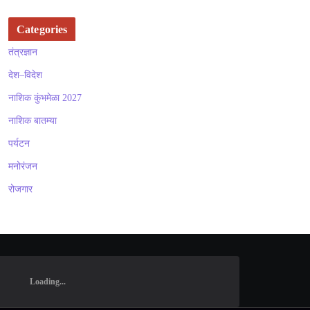
Categories
तंत्रज्ञान
देश–विदेश
नाशिक कुंभमेळा 2027
नाशिक बातम्या
पर्यटन
मनोरंजन
रोजगार