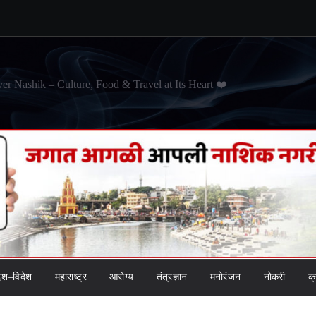
er Nashik – Culture, Food & Travel at Its Heart ❤️
ेश–विदेश
महाराष्ट्र
आरोग्य
तंत्रज्ञान
मनोरंजन
नोकरी
क्