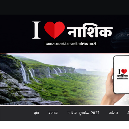
Skip
to
content
Discov
होम
बातम्या
नाशिक कुंभमेळा 2027
पर्यटन
द