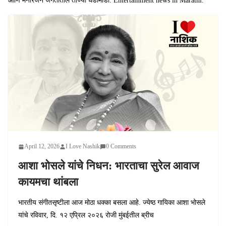
आणि मनोरंजन जगतातील ताज्या घडामोडी. Entertainment news in Marathi.
April 12, 2026
I Love Nashik
0 Comments
आशा भोसले यांचे निधन: भारताचा सुरेल आवाज
कायमचा थांबला
भारतीय संगीतसृष्टीला आज मोठा धक्का बसला आहे. ज्येष्ठ गायिका आशा भोसले
यांचे रविवार, दि. १२ एप्रिल २०२६ रोजी मुंबईतील ब्रीच