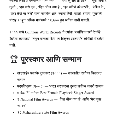
त्यांच्या काही अविस्मरणीय गाण्यांमध्ये — ‘पिया तू अब तो आजा’, ‘चुरा लिया है
तुमने’, ‘दम मारो दम’, ‘दिल चीज क्या है’, ‘इन आँखों की मस्ती’, ‘रंगीला रे’,
‘राधा कैसे ना जले’ यांचा समावेश आहे. त्यांनी हिंदी, मराठी, बंगाली, गुजराती
यांसह २०हून अधिक भाषांमध्ये १२,५०० हून अधिक गाणी गायली.
२०११ मध्ये Guinness World Records ने त्यांना ‘सर्वाधिक गाणी रेकॉर्ड
केलेला कलाकार’ म्हणून मान्यता दिली. हा विक्रम आजपर्यंत कोणीही मोडलेला
नाही.
🏆
पुरस्कार आणि सन्मान
दादासाहेब फाळके पुरस्कार (२०००) — भारतातील सर्वोच्च चित्रपट
सन्मान
पद्मविभूषण (२००८) — भारत सरकारचा दुसरा सर्वोच्च नागरी सन्मान
७ वेळा Filmfare Best Female Playback Singer Award
२ National Film Awards — ‘दिल चीज क्या है’ आणि ‘मेरा कुछ
सामान’
१८ Maharashtra State Film Awards