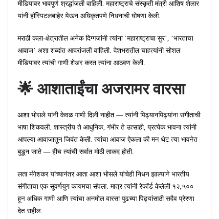
मीडियावर भावपूर्ण श्रद्धांजली वाहिली. महाराष्ट्राचे संस्कृती मंत्री आशिष शेलार
यांनी हॉस्पिटलबाहेर येऊन अधिकृतपणे निधनाची घोषणा केली.
मराठी कला-क्षेत्रातील अनेक दिग्गजांनी त्यांना ‘महाराष्ट्राचा सुर’, ‘भारताचा
आवाज’ अशा शब्दांत आदरांजली वाहिली. देशभरातील चाहत्यांनी सोशल
मीडियावर त्यांची गाणी शेअर करत त्यांना आठवण केली.
🌟 आशाताईंचा अजरामर वारसा
आशा भोसले यांनी केवळ गाणी दिली नाहीत — त्यांनी पिढ्यानपिढ्यांना संगीताची
भाषा शिकवली. शास्त्रीय ते आधुनिक, गंभीर ते उत्साही, प्रत्येक भावना त्यांनी
आपल्या आवाजातून जिवंत केली. त्यांचा आवाज ऐकला की मन थेट त्या भावनेत
बुडून जाते — हीच त्यांची सर्वात मोठी ताकद होती.
लता मंगेशकर यांच्यानंतर आता आशा भोसले यांचेही निधन झाल्याने भारतीय
संगीताचा एक सुवर्णयुग कायमचा संपला. मात्र त्यांनी रेकॉर्ड केलेली १२,५००
हून अधिक गाणी आणि त्यांचा अनमोल वारसा पुढच्या पिढ्यांसाठी सदैव प्रेरणा
देत राहील.